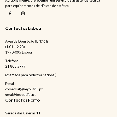
Adicionalmente, oferecemos um serviço de assistência técnica
para equipamentos de clínicas de estética.
Contactos Lisboa
Avenida Dom João II, N.º 6 B
(1.01 – 2.2B)
1990-095 Lisboa
Telefone:
21 803 5777
(chamada para rede fixa nacional)
E-mail:
comercial@beyoutiful.pt
geral@beyoutiful.pt
Contactos Porto
Vereda das Caleiras 11